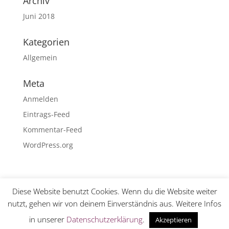
Archiv
Juni 2018
Kategorien
Allgemein
Meta
Anmelden
Eintrags-Feed
Kommentar-Feed
WordPress.org
Diese Website benutzt Cookies. Wenn du die Website weiter
nutzt, gehen wir von deinem Einverständnis aus. Weitere Infos
© Reitsport Michi Mayer · Realisation Design Studio
in unserer
Datenschutzerklärung
.
Akzeptieren
Pietsch