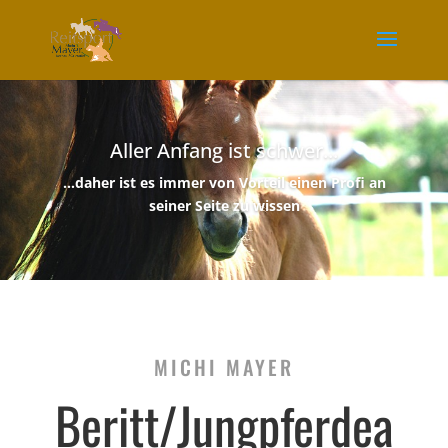
Aller Anfang ist schwer...
…daher ist es immer von Vorteil einen Profi an
seiner Seite zu wissen
MICHI MAYER
Beritt/Jungpferdea